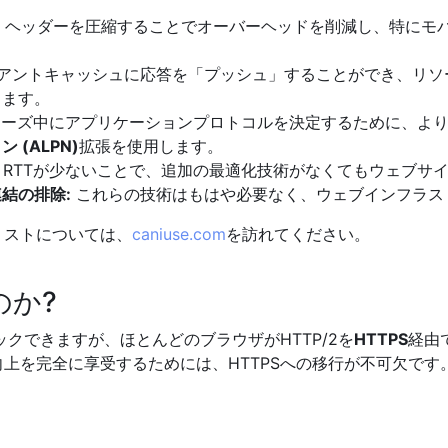
、ヘッダーを圧縮することでオーバーヘッドを削減し、特にモ
アントキャッシュに応答を「プッシュ」することができ、リソ
します。
フェーズ中にアプリケーションプロトコルを決定するために、よ
(ALPN)
拡張を使用します。
RTTが少ないことで、追加の最適化技術がなくてもウェブサ
結の排除:
これらの技術はもはや必要なく、ウェブインフラス
リストについては、
caniuse.com
を訪れてください。
のか?
ェックできますが、ほとんどのブラウザがHTTP/2を
HTTPS
経由
向上を完全に享受するためには、HTTPSへの移行が不可欠です