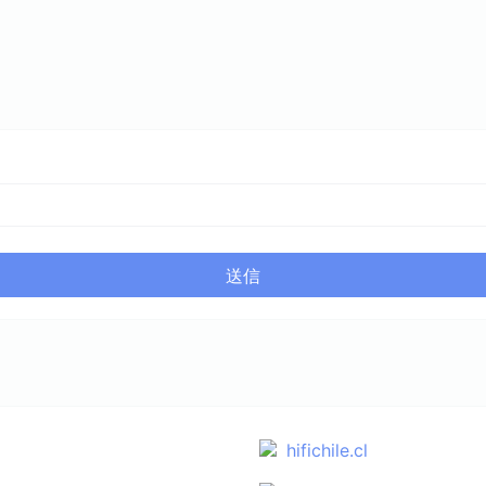
送信
hifichile.cl