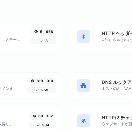
5、958
HTTP ヘッ
SSL証明書の包括的な詳細を取得します。ステータス、発行日と有効期限、組織などを含みます。使いやすいツールで、ウェブサイトのセキュリティとコンプライアンスを確保してください。
8
819、010
DNS ルック
特定のIPアドレスに関連付けられたドメインまたはホストを特定します。任意のIPに接続されているホストに関する詳細情報を取得します。
259
69、132
HTTP/2 チ
任意のIPアドレスに関する詳細情報を取得し、地理的位置、ISPの詳細などを含みます。
334