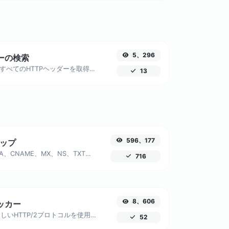
5、296
ダーの検索
URLから返されたすべてのHTTPヘッダーを取得します。Server、Set-Cookie、Cache-Control、Content-Typeなどのヘッダーを分析します。
13
596、177
アップ
ホストのA、AAAA、CNAME、MX、NS、TXT、SOA DNSレコードを見つけます。
716
8、606
ェッカー
ウェブサイトが新しいHTTP/2プロトコルを使用しているかどうかを確認します。HTTP/2の利点を最大限に活用するために、HTTPSへの移行がなぜ重要なのかを明らかにします。
52