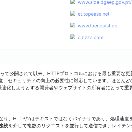
www.sioe.dgaep.gov.pt/
et.topease.net
www.loenquist.de
c.bzza.com
によって公開されて以来、HTTPプロトコルにおける最も重要な
度、セキュリティの向上の必要性に対応しています。ほとんど
最適化しようとする開発者やウェブサイトの所有者にとって重
とは異なり、HTTP/2はテキストではなくバイナリであり、処理
P接続
を介して複数のリクエストを並行して送信でき、レイテン