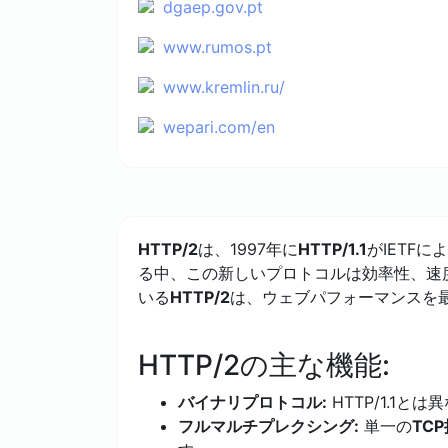
dgaep.gov.pt
www.rumos.pt
www.kremlin.ru/
wepari.com/en
HTTP/2
は、1997年に
HTTP/1.1
がIETF
る中、この新しいプロトコルは効率性、速
いる
HTTP/2
は、ウェブパフォーマンスを
HTTP/2の主な機能:
バイナリプロトコル:
HTTP/1.1
フルマルチプレクシング:
単一の
TC