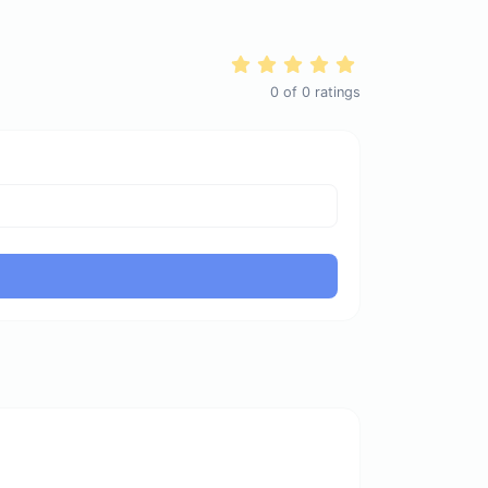
0
of
0
ratings