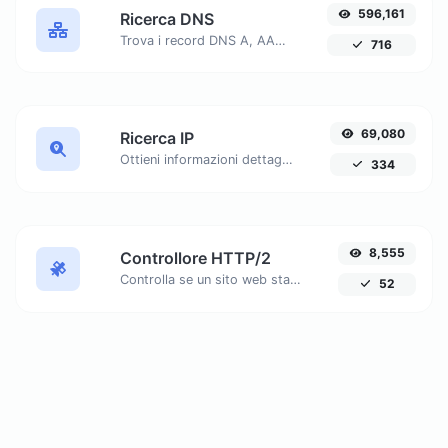
596,161
Ricerca DNS
Trova i record DNS A, AAAA, CNAME, MX, NS, TXT, SOA di un host.
716
69,080
Ricerca IP
Ottieni informazioni dettagliate su qualsiasi indirizzo IP, inclusi geolocalizzazione, dettagli ISP e altro ancora.
334
8,555
Controllore HTTP/2
Controlla se un sito web sta utilizzando il nuovo protocollo HTTP/2 o meno. Scopri perché migrare a HTTPS è essenziale per sfruttare appieno HTTP/2.
52