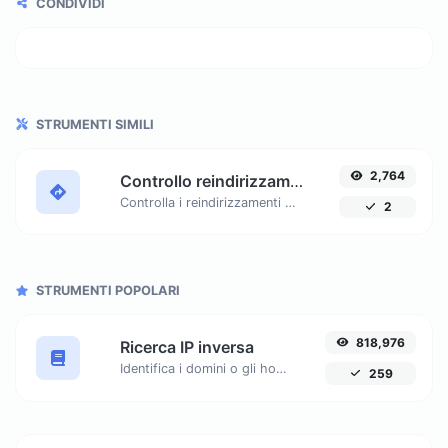
CONDIVIDI
STRUMENTI SIMILI
2,764
Controllo reindirizzamento URL
Controlla i reindirizzamenti 301 e 302 di un URL specifico. Verificherà fino a 10 reindirizzamenti. Assicura un SEO ottimale e un'esperienza utente monitorando fino a 10 reindirizzamenti.
2
STRUMENTI POPOLARI
818,976
Ricerca IP inversa
Identifica i domini o gli host associati a un indirizzo IP specifico. Ottieni informazioni dettagliate sull'host connesso a un dato IP.
259