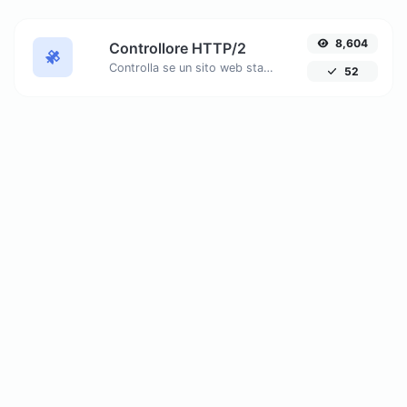
8,604
Controllore HTTP/2
Controlla se un sito web sta utilizzando il nuovo protocollo HTTP/2 o meno. Scopri perché migrare a HTTPS è essenziale per sfruttare appieno HTTP/2.
52