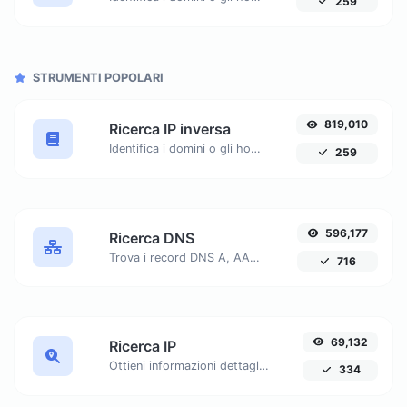
259
STRUMENTI POPOLARI
819,010
Ricerca IP inversa
Identifica i domini o gli host associati a un indirizzo IP specifico. Ottieni informazioni dettagliate sull'host connesso a un dato IP.
259
596,177
Ricerca DNS
Trova i record DNS A, AAAA, CNAME, MX, NS, TXT, SOA di un host.
716
69,132
Ricerca IP
Ottieni informazioni dettagliate su qualsiasi indirizzo IP, inclusi geolocalizzazione, dettagli ISP e altro ancora.
334