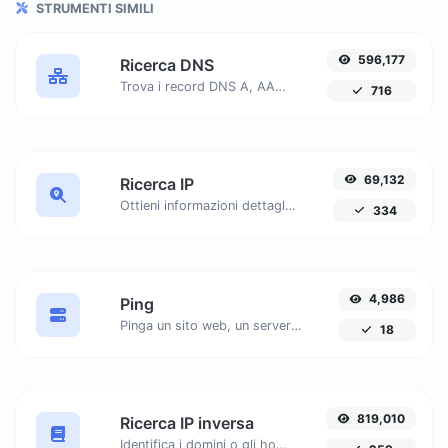
STRUMENTI SIMILI
596,177
Ricerca DNS
Trova i record DNS A, AAAA, CNAME, MX, NS, TXT, SOA di un host.
716
69,132
Ricerca IP
Ottieni informazioni dettagliate su qualsiasi indirizzo IP, inclusi geolocalizzazione, dettagli ISP e altro ancora.
334
4,986
Ping
Pinga un sito web, un server o una porta. Testa da più posizioni, personalizza le impostazioni e ottieni risultati in tempo reale per garantire prestazioni ottimali della rete.
18
819,010
Ricerca IP inversa
Identifica i domini o gli host associati a un indirizzo IP specifico. Ottieni informazioni dettagliate sull'host connesso a un dato IP.