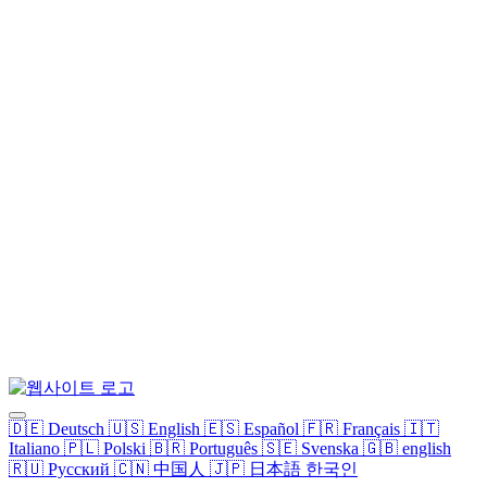
🇩🇪
Deutsch
🇺🇸
English
🇪🇸
Español
🇫🇷
Français
🇮🇹
Italiano
🇵🇱
Polski
🇧🇷
Português
🇸🇪
Svenska
🇬🇧
english
🇷🇺
Русский
🇨🇳
中国人
🇯🇵
日本語
한국인