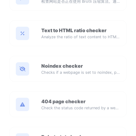
检查网站是否正在使用 Brotli 压缩算法。通过确认 Brotli 是否处于活动状态来提升网站性能。
Text to HTML ratio checker
Analyze the ratio of text content to HTML code for SEO and performance optimization.
Noindex checker
Checks if a webpage is set to noindex, preventing it from appearing in search engines.
404 page checker
Check the status code returned by a website for a generated missing page.