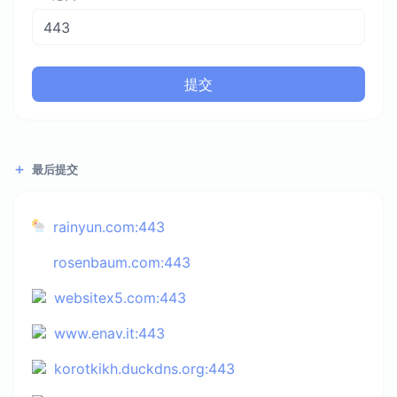
提交
最后提交
rainyun.com:443
rosenbaum.com:443
websitex5.com:443
www.enav.it:443
korotkikh.duckdns.org:443