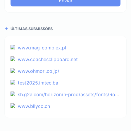
Enviar
ÚLTIMAS SUBMISSÕES
www.mag-complex.pl
www.coachesclipboard.net
www.ohmori.co.jp/
test2025.imtec.ba
sh.g2a.com/horizon/n-prod/assets/fonts/Roboto-MediumItalic.woff2
www.bllyco.cn