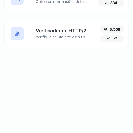
Obtenha informações detalhadas sobre qualquer endereço IP, incluindo geolocalização, detalhes do ISP e mais.
334
8,568
Verificador de HTTP/2
Verifique se um site está usando o novo protocolo HTTP/2 ou não. Descubra por que migrar para HTTPS é essencial para aproveitar ao máximo o HTTP/2.
52