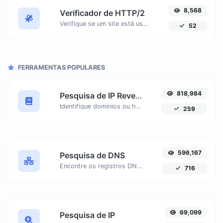
8,568
Verificador de HTTP/2
Verifique se um site está usando o novo protocolo HTTP/2 ou não. Descubra por que migrar para HTTPS é essencial para aproveitar ao máximo o HTTP/2.
52
FERRAMENTAS POPULARES
818,984
Pesquisa de IP Reversa
Identifique domínios ou hosts associados a um endereço IP específico. Obtenha informações detalhadas sobre o host conectado a qualquer IP dado.
259
596,167
Pesquisa de DNS
Encontre os registros DNS A, AAAA, CNAME, MX, NS, TXT, SOA de um host.
716
69,099
Pesquisa de IP