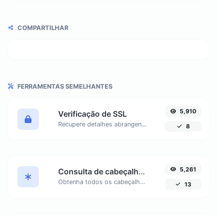
COMPARTILHAR
FERRAMENTAS SEMELHANTES
5,910
Verificação de SSL
Recupere detalhes abrangentes sobre certificados SSL, incluindo status, datas de emissão e expiração, organização e mais. Garanta a segurança e conformidade do seu site com nossa ferramenta fácil de usar.
8
5,261
Consulta de cabeçalhos HTTP
Obtenha todos os cabeçalhos HTTP retornados por uma URL. Analise cabeçalhos como Server, Set-Cookie, Cache-Control, Content-Type e mais.
13